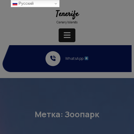
Перейти
Русский
к
Tenerife
содержимому
Canary Islands
Кнопка
Открыть
WhatsApp
Метка:
Зоопарк