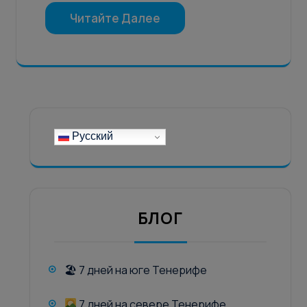
Читайте Далее
Русский
БЛОГ
🏖 7 дней на юге Тенерифе
7 дней на севере Тенерифе