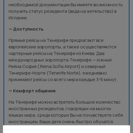
необходимой документации Вы имеете возможность
получить статус резидента (вида на жительство) в
Испании.
— Доступность
Прямые рейсы на Тенерифе предлагают все
европейские аэропорты, а также осуществляются
чартерные рейсы на Тенерифе из Киева. Два
международных аэропорта Тенерифе — южный
Рейна София ( Reina Sofia Airport) и северный
Тенерифе-Норте (Tenerife Norte), ежедневно
принимают рейсы со всего мира каждые 3-5 минут.
— Комфорт общения
На Тенерифе можно встретить большое количество
иностранных резидентов, говорящих на многих
языках мира, среди которых Вы не почувствуете себя
иностранцем. Ваши дети очень быстро обучатся
иностранным языкам и будут разговаривать как