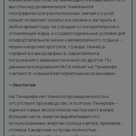
высоты над уровнем моря. Уникальное
географическое расположение, мягкий и сухой
климат позволяет купаться в океане и загорать в
любое время года, не страдая от изнурительной и
утомляющей жары, и создает идеальные условия для
комфортабельной жизни и великолепного отдыха –
пеших и морских прогулок, гольфа, тенниса,
серфинга и виндсерфинга, парасейлинга,
погружения с аквалангом и многое другое. По
данным исследования НАСА климат на Тенерифе
считается «самым благоприятным во всем мире».
—Экология
На Тенерифе нет тяжелой промышленности и
отсутствует производство, и поэтому Тенерифе –
один из самых экологически чистых мест в мире.
Большая часть энергии вырабатывается с
использованием энергии солнца и ветра, приливов –
отливов. Канарские острова полностью