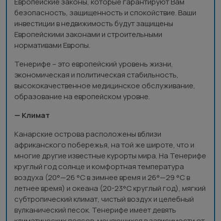
Европейские законы, которые гарантируют Вам
безопасность, защищенность и спокойствие. Ваши
инвестиции в недвижимость будут защищены
Европейскими законами и строительными
нормативами Европы.
Тенерифе – это европейский уровень жизни,
экономическая и политическая стабильность,
высококачественное медицинское обслуживание,
образование на европейском уровне.
— Климат
Канарские острова расположены вблизи
африканского побережья, на той же широте, что и
многие другие известные курорты мира. На Тенерифе
круглый год солнце и комфортная температура
воздуха (20°—26 °C в зимнее время и 26°—29 °C в
летнее время) и океана (20-23°C круглый год), мягкий
субтропический климат, чистый воздух и целебный
вулканический песок. Тенерифе имеет девять
климатических поясов, меняющихся в зависимости от