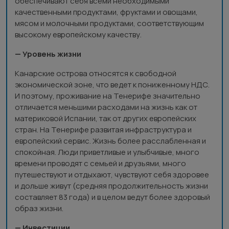
обеспечивают себя всеми необходимыми
качественными продуктами, фруктами и овощами,
мясом и молочными продуктами, соответствующим
высокому европейскому качеству.
— Уровень жизни
Канарские острова относятся к свободной
экономической зоне, что ведет к пониженному НДС.
И поэтому, проживание на Тенерифе значительно
отличается меньшими расходами на жизнь как от
материковой Испании, так от других европейских
стран. На Тенерифе развитая инфраструктура и
европейский сервис. Жизнь более расслабленная и
спокойная. Люди приветливые и улыбчивые, много
времени проводят с семьей и друзьями, много
путешествуют и отдыхают, чувствуют себя здоровее
и дольше живут (средняя продолжительность жизни
составляет 83 года) и в целом ведут более здоровый
образ жизни.
— Инвестиции