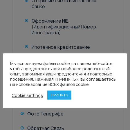
Открытие счета в испанском
банке
Оформление NIE
(Идентификационный Номер
Иностранца)
Ипотечное кредитование
Порядок оформления сделки
Мы используем файлы cookie на нашем веб-сайте,
чтобы предоставить вам наиболее релевантный
опыт, запоминая ваши предпочтения и повторные
Стоимость оформления сделки у
посещения. Нажимая «ПРИНЯТЬ», вы соглашаетесь
нотариуса
на использование ВСЕХ файлов cookie.
Cookie settings
ПРИНЯТЬ
Блог
Фото Тенерифе
Обратная Связь