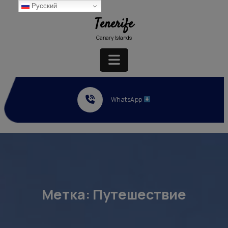
Перейти
Русский
к
Tenerife
содержимому
Canary Islands
Кнопка
Открыть
WhatsApp
Метка:
Путешествие