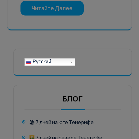
Читайте Далее
Русский
БЛОГ
🏖 7 дней на юге Тенерифе
7 дней на севере Тенерифе