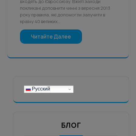
входять до Євросоюзу. Вжиті заходи
покликані доповнити чинні з вересня 2013
року правила, які допомогли залучити в
країну 40 великих…
Читайте Далее
Русский
БЛОГ