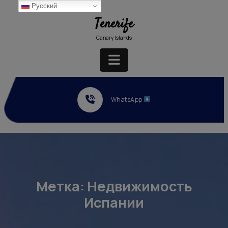
Перейти
Русский
к
Tenerife
содержимому
Canary Islands
Кнопка
Открыть
WhatsApp
Метка:
Недвижимость
Испании