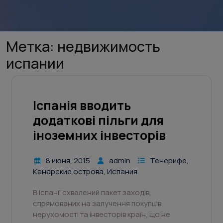
Метка:
недвижимость
испании
Іспанія вводить
додаткові пільги для
іноземних інвесторів
8 июня, 2015
admin
Тенерифе,
Канарские острова, Испания
В Іспанії схвалений пакет заходів,
спрямованих на залучення покупців
нерухомості та інвесторів країн, що не