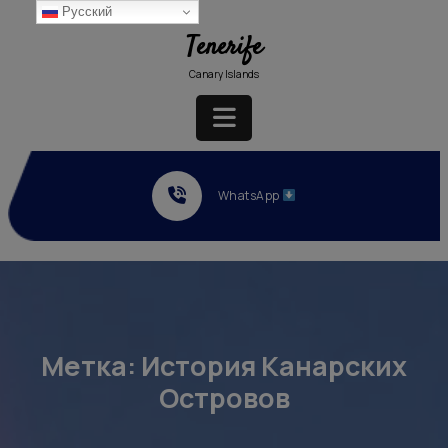
Перейти
Русский
к
Tenerife
содержимому
Canary Islands
Кнопка
Открыть
WhatsApp
Метка:
История Канарских
Островов