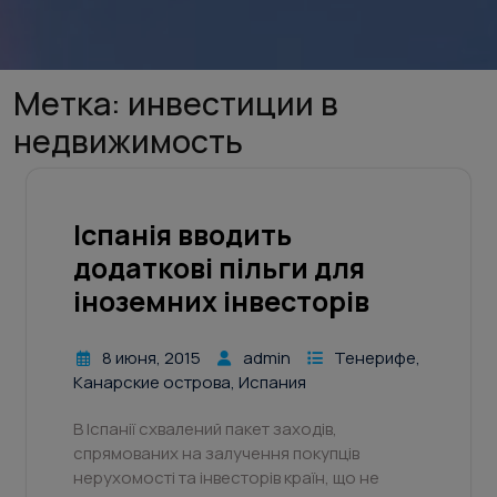
Метка:
инвестиции в
недвижимость
Іспанія вводить
додаткові пільги для
іноземних інвесторів
8 июня, 2015
admin
Тенерифе,
Канарские острова, Испания
В Іспанії схвалений пакет заходів,
спрямованих на залучення покупців
нерухомості та інвесторів країн, що не