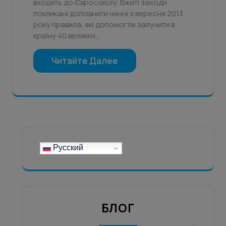
входять до Євросоюзу. Вжиті заходи
покликані доповнити чинні з вересня 2013
року правила, які допомогли залучити в
країну 40 великих…
Читайте Далее
Русский
БЛОГ