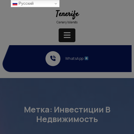
Перейти
Русский
к
Tenerife
содержимому
Canary Islands
Кнопка
Открыть
WhatsApp
Метка:
Инвестиции В
Недвижимость