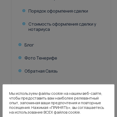
Порядок оформления сделки
Стоимость оформления сделки у
нотариуса
Блог
Фото Тенерифе
Обратная Связь
Мы используем файлы cookie на нашем веб-сайте,
чтобы предоставить вам наиболее релевантный
опыт, запоминая ваши предпочтения и повторные
посещения. Нажимая «ПРИНЯТЬ», вы соглашаетесь
TNF CANARIAS
на использование ВСЕХ файлов cookie.