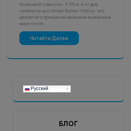
Испании Его высота - 3 715 м, а от дна
океана он достигает более 7 000 м - это
делает его третьим по величине вулканом в
мире после…
Читайте Далее
Русский
БЛОГ