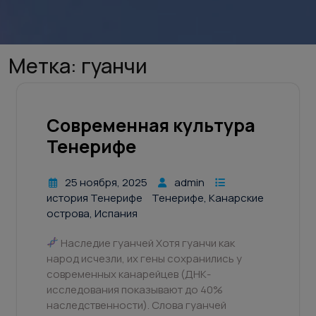
Метка:
гуанчи
Современная культура
Тенерифе
25 ноября, 2025
admin
история Тенерифе
Тенерифе, Канарские
острова, Испания
Наследие гуанчей Хотя гуанчи как
народ исчезли, их гены сохранились у
современных канарейцев (ДНК-
исследования показывают до 40%
наследственности). Слова гуанчей