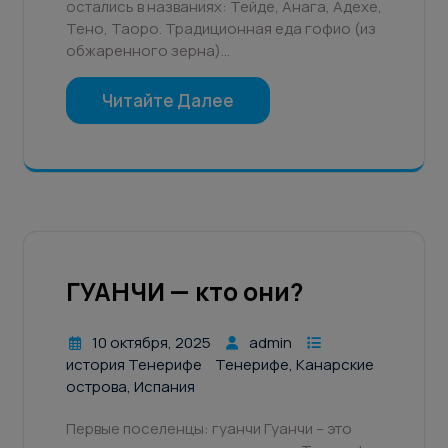
остались в названиях: Тейде, Анага, Адехе,
Тено, Таоро. Традиционная еда гофио (из
обжаренного зерна)…
Читайте Далее
ГУАНЧИ — кто они?
10 октября, 2025
admin
история Тенерифе
Тенерифе, Канарские
острова, Испания
Первые поселенцы: гуанчи Гуанчи – это