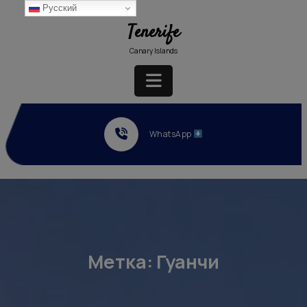
Перейти
Русский
к
Tenerife
содержимому
Canary Islands
Кнопка
Открыть
WhatsApp
Метка:
Гуанчи