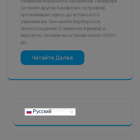
название коренного населения Тенерифе
(а также других Канарских островов),
проживавших здесь до испанского
завоевания. Они имели берберское
происхождение (Северная Африка) и,
вероятно, попали на острова около 1000 г.
до…
Читайте Далее
Русский