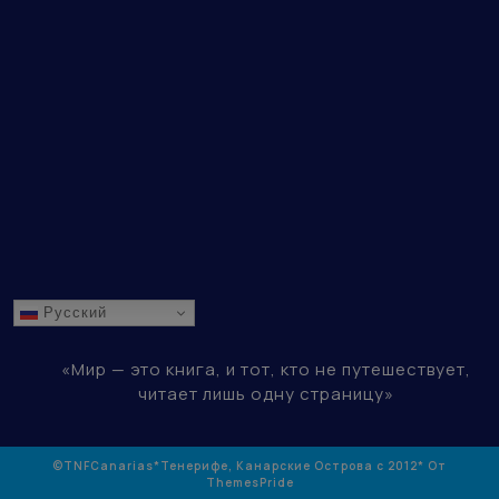
Русский
«Мир — это книга, и тот, кто не путешествует,
читает лишь одну страницу»
©TNFCanarias*Тенерифе, Канарские Острова с 2012*
От
ThemesPride