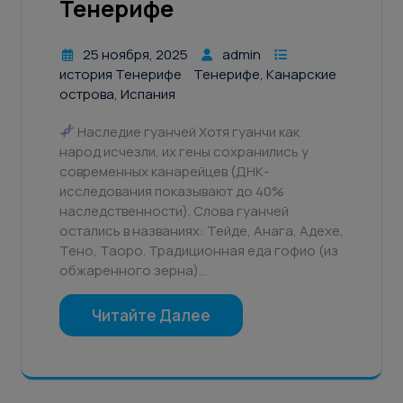
Тенерифе
25 ноября, 2025
admin
история Тенерифе
Тенерифе, Канарские
острова, Испания
Наследие гуанчей Хотя гуанчи как
народ исчезли, их гены сохранились у
современных канарейцев (ДНК-
исследования показывают до 40%
наследственности). Слова гуанчей
остались в названиях: Тейде, Анага, Адехе,
Тено, Таоро. Традиционная еда гофио (из
обжаренного зерна)…
Читайте Далее