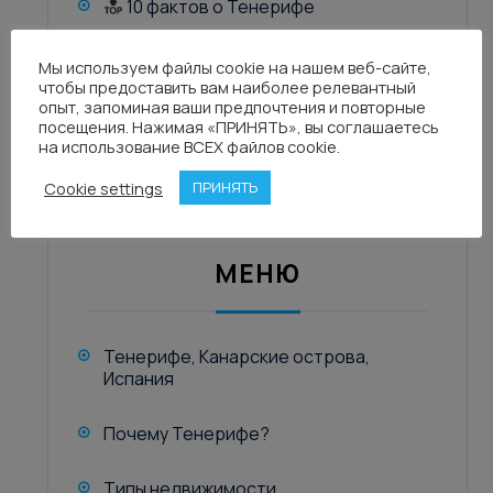
10 фактов о Тенерифе
Мифы и легенды Тенерифе
Мы используем файлы cookie на нашем веб-сайте,
чтобы предоставить вам наиболее релевантный
опыт, запоминая ваши предпочтения и повторные
Современная культура Тенерифе
посещения. Нажимая «ПРИНЯТЬ», вы соглашаетесь
на использование ВСЕХ файлов cookie.
Cookie settings
ПРИНЯТЬ
МЕНЮ
Тенерифе, Канарские острова,
Испания
Почему Тенерифе?
Типы недвижимости