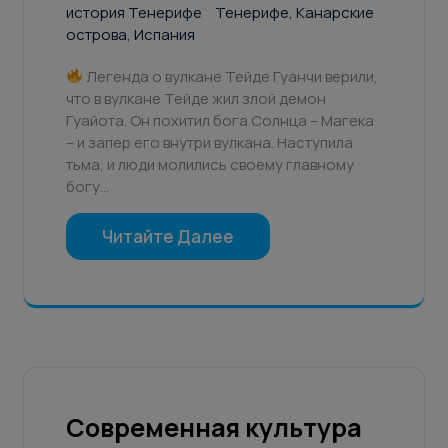
история Тенерифе
Тенерифе, Канарские
острова, Испания
Легенда о вулкане Тейде Гуанчи верили,
что в вулкане Тейде жил злой демон
Гуайота. Он похитил бога Солнца – Магека
– и запер его внутри вулкана. Наступила
тьма, и люди молились своему главному
богу…
Читайте Далее
Современная культура